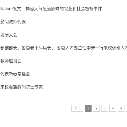
Nature发文：揭秘大气急流影响的农业和社会极端事件
望慰问教师代表
才发展大会
部副部长、省委老干局局长、 省委人才办主任李芳一行来校调研人
年教师座谈会
师代表新春茶话会
导来校看望慰问院士专家
上页
1
2
3
4
5