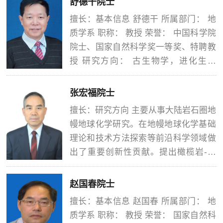
舒德干院士
教授，男，1939年生，河南省南阳人。
擅长：基本信息 舒德干 所属部门： 地
1961年毕业于西北大学地质学系并留校
质学系 职称： 教授 荣誉： 中国科学院
任教。现任中国科学院院士，西北大学
院士、国家自然科学奖一等奖、特聘教
造山带地质研究所所长，...
授 研究方向： 古生物学，进化生物
学，寒武纪大爆发 联系电话： 电子邮
件：
张宏福院士
&nbsp;&nbsp;&nbsp;&nbsp;&nbsp;&nbsp
擅长：研究方向 主要从事大陆岩石圈地
舒德干，教授，男， 湖北省鄂州市人，
幔地球化学研究。在地幔地球化学基础
1946年生于湖南湘潭。西北大学早期生
理论和技术方法探索等前沿科学领域做
命研究所所长，德国洪堡博士后...
出了重要创新性贡献。提出橄榄岩-熔
体相互作用不仅造成岩石圈地幔组成和
属性发生了根本性转变，而且最终导致
赵国春院士
了华北克拉通破坏的新观点，并证明其
擅长：基本信息 赵国春 所属部门： 地
具有全球普适性。开拓了非传统稳定同
质学系 职称： 教授 荣誉： 国家自然科
位素（Li-Fe-Mg）在地幔地球化学中的