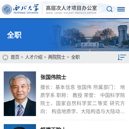
全职
首页
>
人才介绍
>
两院院士
>
全职
两院院士
张国伟院士
教育部人才计划
擅长：基本信息 张国伟 所属部门： 地
质学系 职称： 教授 荣誉： 中国科学院
人社部人才计划
院士、国家自然科学奖二等奖 研究方
人才风采
向： 构造地质学、大陆构造与大陆动力
学、前寒武纪地质学 联系电话： 电子
邮件： &nbsp;&nbsp;&nbsp; 张国伟，